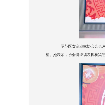
示范区女企业家协会会长卢朝
望。她表示，协会将继续发挥桥梁