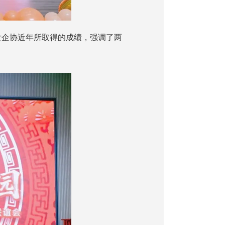
企协近年所取得的成绩，强调了两