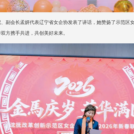
副会长孟妍代表辽宁省女企协发表了讲话，她赞扬了示范区女
待双方携手共进，共创美好未来。