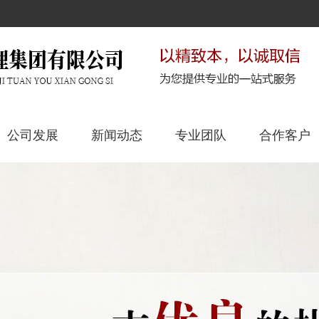
公司发展
新闻动态
专业团队
合作客户