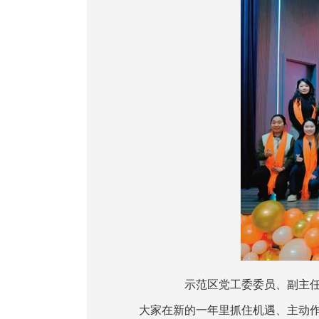
示范区党工委委员、副主任钱
大家在新的一年里抓住机遇、主动