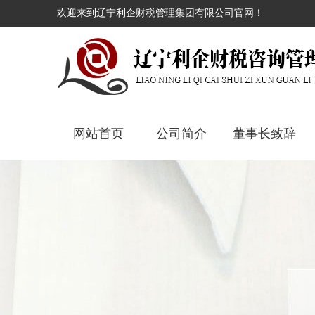
欢迎来到辽宁利企财税管理集团有限公司官网！
网站首页
公司简介
董事长致辞