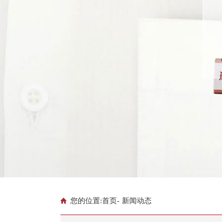
您的位置:首页-
新闻动态