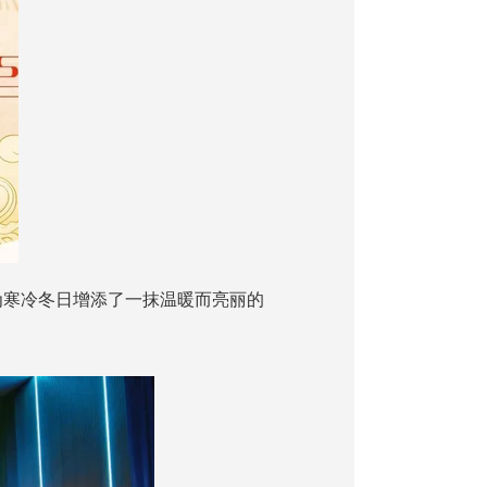
为寒冷冬日增添了一抹温暖而亮丽的